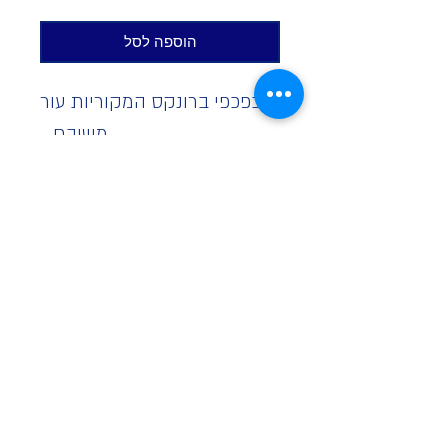
הוספה לסל
כפכפי ברונקס המקוריות עור
משובח,
גובה פלטפורמה 3 גבהים
לבחירה:
נמוך- 3 ס"מ
בינוני- 5.5 ס"מ
גבוה- 9 ס"מ עד מידה 40
בתמונה: צבע פודרה
ייצור מיוחד עשרה ימים
*קולקצייה ללא החזרות*