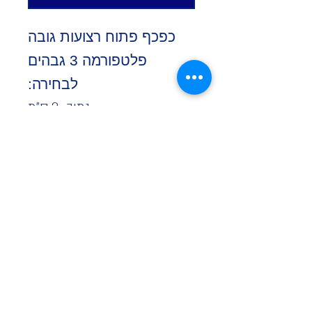
כפכף פתוח רצועות גובה
פלטפורמה 3 גבהים
לבחירה:
נמוך- 3 ס"מ
בינוני- 5.5 ס"מ
גבוה- 9 ס"מ עד מידה 40
ייצור מיוחד 21 יום
*קולקצייה ללא החזרות*
אפשרי בצבע: קאמל, כחול,
אדום, קרם,שחור, כחול, גינס,
חום, לבן-אבן ופודרה
בתמונה:צבע אדום