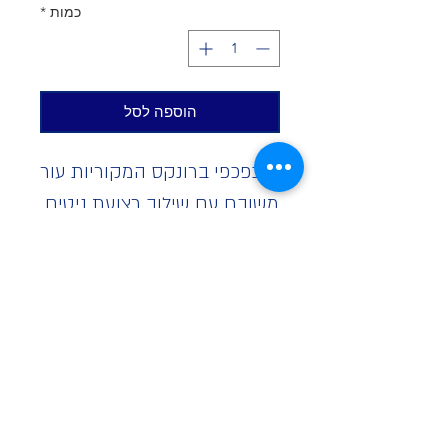
כמות
*
הוספה לסל
כפכפי ברונקס המקוריות עור
משובח עם שילוב רצועת ניטים
גובה פלטפורמה 3 גבהים
לבחירה:
נמוך- 3 ס"מ
בינוני- 5.5 ס"מ
גבוה- 9 ס"מ עד מידה 40
ייצור מיוחד עשרה ימים