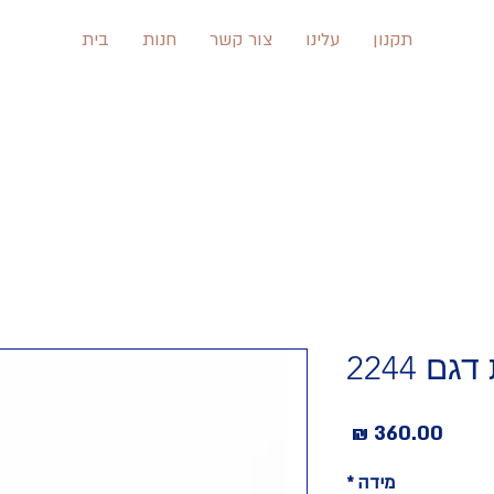
תקנון
עלינו
צור קשר
חנות
בית
ם 2244
מחיר
מידה
*