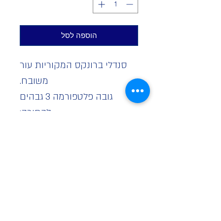
הוספה לסל
סנדלי ברונקס המקוריות עור
משובח.
גובה פלטפורמה 3 גבהים
לבחירה:
נמוך- 3 ס"מ
בינוני- 5.5 ס"מ
גבוה- 9 ס"מ עד מידה 40
21 ימי ייצור
*קולקצייה ללא החזרות*