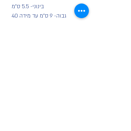
בינוני- 5.5 ס"מ
גבוה- 9 ס"מ עד מידה 40
ייצור מיוחד 21 ימים
*קולקצייה ללא החזרות*
אפשרי בצבע: קאמל, כחול,
אדום, קרם,שחור, כחול, גינס
ופודרה
בתמונה: צבע קאמל
מגיע עם ספידה רגילה לא
פרחונית